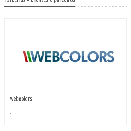
webcolors
•