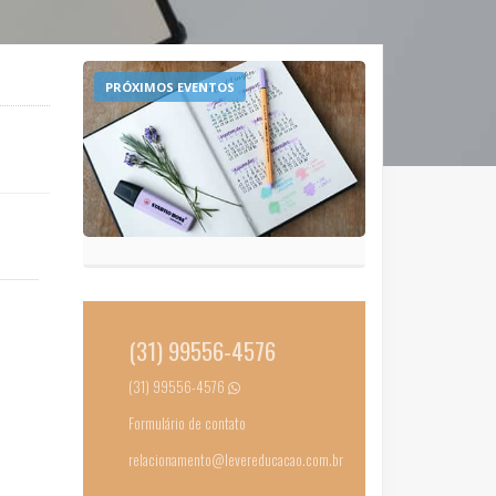
PRÓXIMOS EVENTOS
(31) 99556-4576
(31) 99556-4576
Formulário de contato
relacionamento@levereducacao.com.br