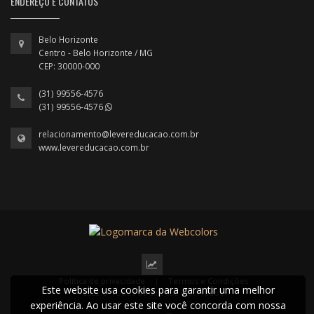
ENDEREÇO E CONTATOS
Belo Horizonte
Centro - Belo Horizonte / MG
CEP: 30000-000
(31) 99556-4576
(31) 99556-4576
relacionamento@levereducacao.com.br
www.levereducacao.com.br
Política de privacidade
|
Termos e Condições
Este website usa cookies para garantir uma melhor
2022 © Todos os direitos reservados.
experiência. Ao usar este site você concorda com nossa